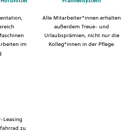
Hilfsmittel
Prämiensystem
entation,
Alle Mitarbeiter*innen erhalten
ereich
außerdem Treue- und
Maschinen
Urlaubsprämien, nicht nur die
rbeiten im
Kolleg*innen in der Pflege.
g
-Leasing
hfahrrad zu