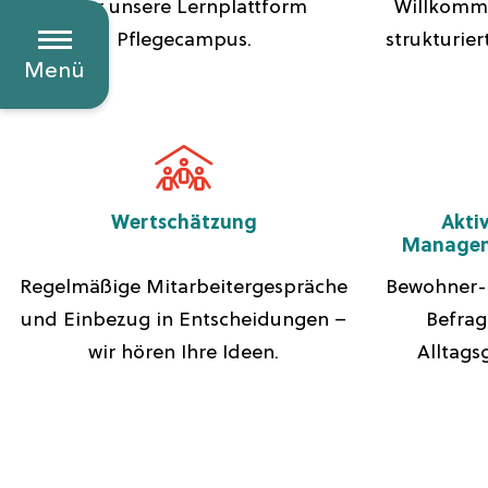
über unsere Lernplattform
Willkomm
Pflegecampus.
strukturie
Menü
Wertschätzung
Akti
Managem
Regelmäßige Mitarbeitergespräche
Bewohner- 
und Einbezug in Entscheidungen –
Befrag
wir hören Ihre Ideen.
Alltags