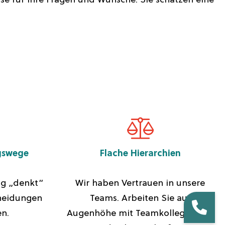
e für ihre Fragen und Wünsche. Sie schätzen eine
gswege
Flache Hierarchien
ng „denkt“
Wir haben Vertrauen in unsere
cheidungen
Teams. Arbeiten Sie auf
en.
Augenhöhe mit Teamkolleg*innen