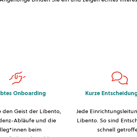
ngehörige binden Sie ein und zeigen echtes Interess
ebtes Onboarding
Kurze Entscheidun
 den Geist der Libento,
Jede Einrichtungsleitu
idenz-Abläufe und die
Libento. So sind Ents
lleg*innen beim
schnell getroff